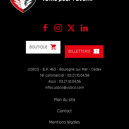
shopping_cart
BOUTIQUE
confirmation_number
BILLETTERIE
USBCO - B.P. 463 - Boulogne sur Mer - Cedex
Tél commercial : 03.21.10.04.58
Asso : 03.21.10.04.56
infos.usbco@usbco.com
Plan du site
Contact
Mentions légales