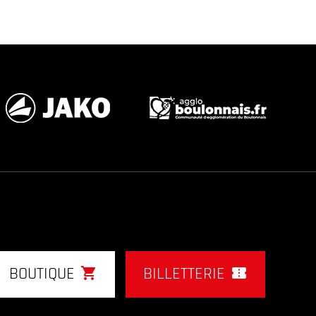
shopping_cart
confirmation_number
BOUTIQUE
BILLETTERIE