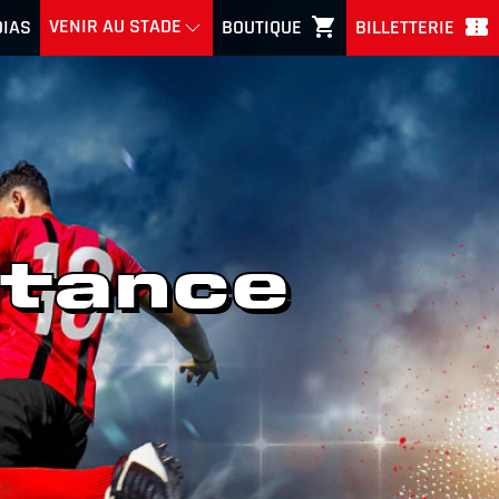
shopping_cart
confirmation_number
VENIR AU STADE
IAS
BOUTIQUE
BILLETTERIE
stance