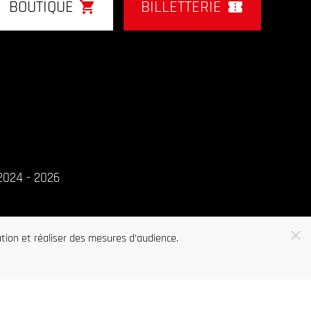
shopping_cart
confirmation_number
BOUTIQUE
BILLETTERIE
2024 - 2026
ation et réaliser des mesures d’audience.