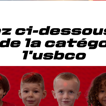
z ci-dessous
de la catég
l'usbco