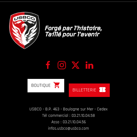
Forgé par l'histoire,
Taillé pour l'avenir
shopping_cart
BOUTIQUE
confirmation_number
BILLETTERIE
USBCO - B.P. 463 - Boulogne sur Mer - Cedex
Tél commercial : 03.21.10.04.58
Asso : 03.21.10.04.56
infos.usbco@usbco.com