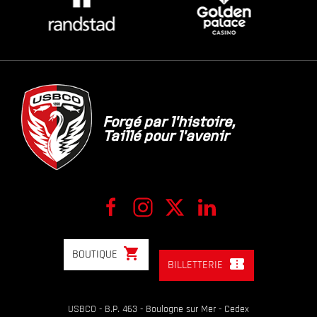
Forgé par l'histoire,
Taillé pour l'avenir
shopping_cart
BOUTIQUE
confirmation_number
BILLETTERIE
USBCO - B.P. 463 - Boulogne sur Mer - Cedex