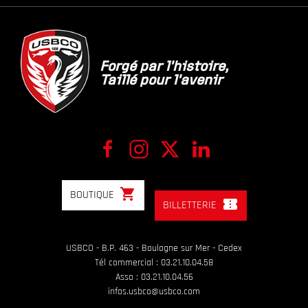
Forgé par l'histoire,
Taillé pour l'avenir
shopping_cart
BOUTIQUE
confirmation_number
BILLETTERIE
USBCO - B.P. 463 - Boulogne sur Mer - Cedex
Tél commercial : 03.21.10.04.58
Asso : 03.21.10.04.56
infos.usbco@usbco.com